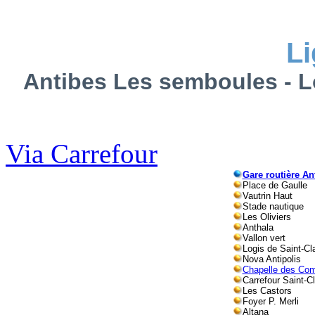
L
Antibes Les semboules - L
Via Carrefour
Gare routière An
Place de Gaulle
Vautrin Haut
Stade nautique
Les Oliviers
Anthala
Vallon vert
Logis de Saint-Cl
Nova Antipolis
Chapelle des Co
Carrefour Saint-C
Les Castors
Foyer P. Merli
Altana