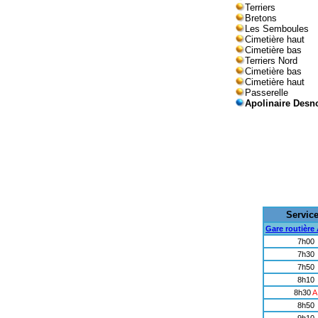
Terriers
Bretons
Les Semboules
Cimetière haut
Cimetière bas
Terriers Nord
Cimetière bas
Cimetière haut
Passerelle
Apolinaire Desn
Servic
Gare routière
7h00
7h30
7h50
8h10
8h30
A
8h50