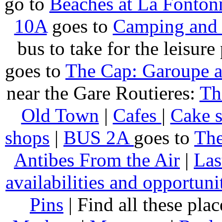
go to
Beaches at La Fonton
10A
goes to
Camping and 
bus to take for the leisure
goes to
The Cap: Garoupe 
near the Gare Routieres:
Th
Old Town
|
Cafes
|
Cake 
shops
|
BUS 2A
goes to
The
Antibes From the Air
|
Las
availabilities and opportuni
Pins
| Find all these pla