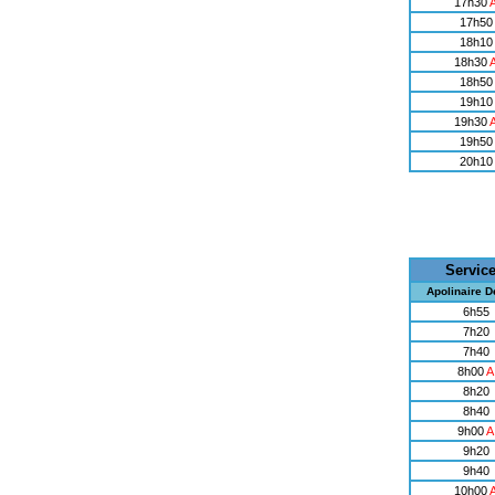
17h30
17h50
18h10
18h30
18h50
19h10
19h30
19h50
20h10
Servic
Apolinaire 
6h55
7h20
7h40
8h00
A
8h20
8h40
9h00
A
9h20
9h40
10h00